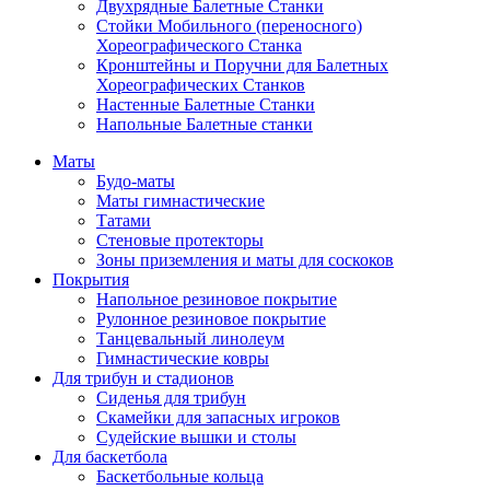
Двухрядные Балетные Станки
Стойки Мобильного (переносного)
Хореографического Станка
Кронштейны и Поручни для Балетных
Хореографических Станков
Настенные Балетные Станки
Напольные Балетные станки
Маты
Будо-маты
Маты гимнастические
Татами
Стеновые протекторы
Зоны приземления и маты для соскоков
Покрытия
Напольное резиновое покрытие
Рулонное резиновое покрытие
Танцевальный линолеум
Гимнастические ковры
Для трибун и стадионов
Сиденья для трибун
Скамейки для запасных игроков
Судейские вышки и столы
Для баскетбола
Баскетбольные кольца