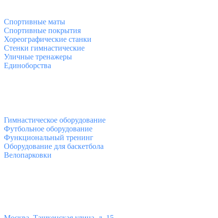
Спортивные товары
Спортивные маты
Спортивные покрытия
Хореографические станки
Стенки гимнастические
Уличные тренажеры
Единоборства
Товары для спорта
Гимнастическое оборудование
Футбольное оборудование
Функциональный тренинг
Оборудование для баскетбола
Велопарковки
Контакты
Юридический адрес:
Москва,
Ташкенская улица, д. 15