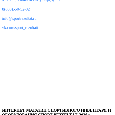
Телефон:
8(800)550-52-02
Почта:
info@sportrezultat.ru
Вконтакте:
vk.com/sport_rezultatt
Поддержка
8(800)550-52-02
info@sportrezultat.ru
Будни с 10:00 до 19:00
ИНТЕРНЕТ МАГАЗИН СПОРТИВНОГО ИНВЕНТАРЯ И
ОБОРУДОВАНИЯ СПОРТ РЕЗУЛЬТАТ, 2026 г.