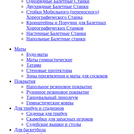
Однорядные Балетные Станки
Двухрядные Балетные Станки
Стойки Мобильного (переносного)
Хореографического Станка
Кронштейны и Поручни для Балетных
Хореографических Станков
Настенные Балетные Станки
Напольные Балетные станки
Маты
Будо-маты
Маты гимнастические
Татами
Стеновые протекторы
Зоны приземления и маты для соскоков
Покрытия
Напольное резиновое покрытие
Рулонное резиновое покрытие
Танцевальный линолеум
Гимнастические ковры
Для трибун и стадионов
Сиденья для трибун
Скамейки для запасных игроков
Судейские вышки и столы
Для баскетбола