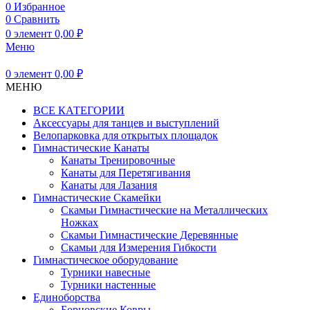
0
Избранное
0
Сравнить
0
элемент
0,00
₽
Меню
0
элемент
0,00
₽
МЕНЮ
ВСЕ КАТЕГОРИИ
Аксессуары для танцев и выступлений
Велопарковка для открытых площадок
Гимнастические Канаты
Канаты Тренировочные
Канаты для Перетягивания
Канаты для Лазания
Гимнастические Скамейки
Скамьи Гимнастические на Металлических
Ножках
Скамьи Гимнастические Деревянные
Скамьи для Измерения Гибкости
Гимнастическое оборудование
Турники навесные
Турники настенные
Единоборства
Борцовские Ковры