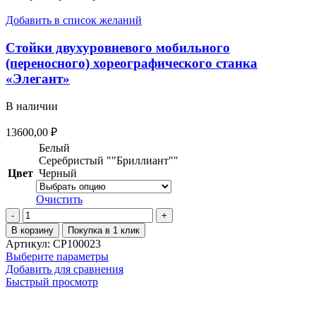
двухуровневого,
несколько
модель
вариаций.
Добавить в список желаний
№
Опции
4
можно
Стойки двухуровневого мобильного
выбрать
(переносного) хореографического станка
на
«Элегант»
странице
товара.
В наличии
13600,00
₽
Белый
Серебристый ""Бриллиант""
Цвет
Черный
Очистить
Количество
товара
В корзину
Покупка в 1 клик
Стойки
Артикул:
СР100023
двухуровневого
Этот
Выберите параметры
мобильного
товар
Добавить для сравнения
(переносного)
имеет
Быстрый просмотр
хореографического
несколько
станка
вариаций.
О магазине
«Элегант»