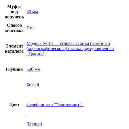
Муфта
под
50 мм
поручень
Способ
Пол
монтажа
Модель № 16 — угловая стойка балетного
Элемент
(хореографического) станка двухуровневого
каталога
"Грация"
Глубина
520 мм
Белый
,
Цвет
Серебристый ""Бриллиант""
,
Черный