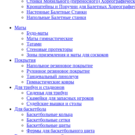
Стойки Мобильного (переносного) Хореографическ
Кронштейны и Поручни для Балетных Хореографич
Настенные Балетные Станки
Напольные Балетные станки
Маты
Будо-маты
Маты гимнастические
Татами
Стеновые протекторы
Зоны приземления и маты для соскоков
Покрытия
Напольное резиновое покрытие
Рулонное резиновое покрытие
Танцевальный линолеум
Гимнастические ковры
Для трибун и стадионов
Сиденья для трибун
Скамейки для запасных игроков
Судейские вышки и столы
Для баскетбола
Баскетбольные кольца
Баскетбольные сетки
Баскетбольные щиты
Фермы для баскетбольного щита