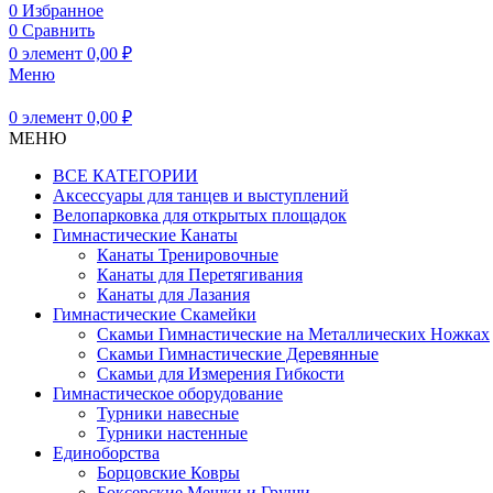
0
Избранное
0
Сравнить
0
элемент
0,00
₽
Меню
0
элемент
0,00
₽
МЕНЮ
ВСЕ КАТЕГОРИИ
Аксессуары для танцев и выступлений
Велопарковка для открытых площадок
Гимнастические Канаты
Канаты Тренировочные
Канаты для Перетягивания
Канаты для Лазания
Гимнастические Скамейки
Скамьи Гимнастические на Металлических Ножках
Скамьи Гимнастические Деревянные
Скамьи для Измерения Гибкости
Гимнастическое оборудование
Турники навесные
Турники настенные
Единоборства
Борцовские Ковры
Боксерские Мешки и Груши