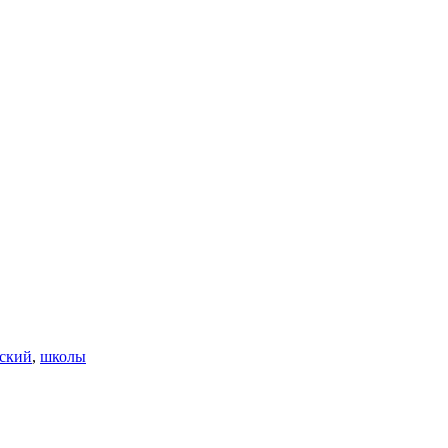
ский
,
школы