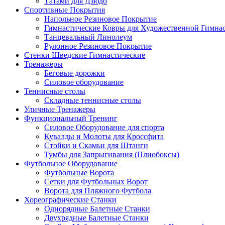
Татами для Дзюдо
Спортивные Покрытия
Напольное Резиновое Покрытие
Гимнастические Ковры для Художественной Гимна
Танцевальный Линолеум
Рулонное Резиновое Покрытие
Стенки Шведские Гимнастические
Тренажеры
Беговые дорожки
Силовое оборудование
Теннисные столы
Складные теннисные столы
Уличные Тренажеры
Функциональный Тренинг
Силовое Оборудование для спорта
Кувалды и Молоты для Кроссфита
Стойки и Скамьи для Штанги
Тумбы для Запрыгивания (Плиобоксы)
Футбольное Оборудование
Футбольные Ворота
Сетки для Футбольных Ворот
Ворота для Пляжного Футбола
Хореографические Станки
Однорядные Балетные Станки
Двухрядные Балетные Станки