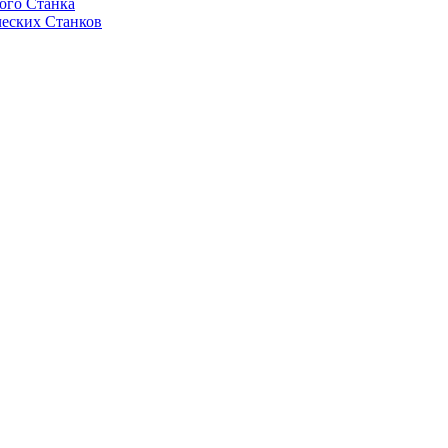
ого Станка
еских Станков