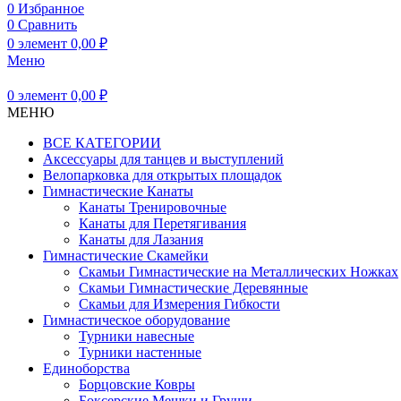
0
Избранное
0
Сравнить
0
элемент
0,00
₽
Меню
0
элемент
0,00
₽
МЕНЮ
ВСЕ КАТЕГОРИИ
Аксессуары для танцев и выступлений
Велопарковка для открытых площадок
Гимнастические Канаты
Канаты Тренировочные
Канаты для Перетягивания
Канаты для Лазания
Гимнастические Скамейки
Скамьи Гимнастические на Металлических Ножках
Скамьи Гимнастические Деревянные
Скамьи для Измерения Гибкости
Гимнастическое оборудование
Турники навесные
Турники настенные
Единоборства
Борцовские Ковры
Боксерские Мешки и Груши