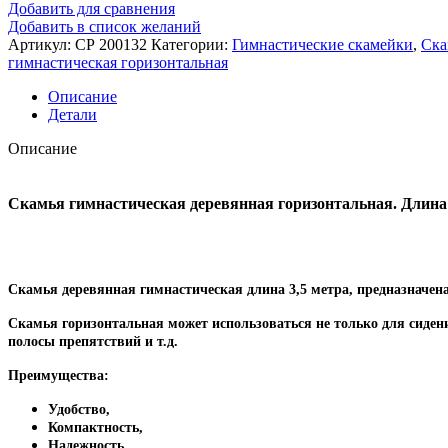
Скамья
Добавить для сравнения
гимнастическая
Добавить в список желаний
деревянная
Артикул:
СР 200132
Категории:
Гимнастические скамейки
,
Ска
горизонтальная
гимнастическая горизонтальная
3,5
метра
Описание
Детали
Описание
Скамья гимнастическая деревянная горизонтальная
. Длин
Скамья деревянная гимнастическая длина 3,5 метра, предназначен
Скамья горизонтальная может использоваться не только для сидени
полосы препятствий и т.д.
Преимущества:
Удобство,
Компактность,
Надежность,