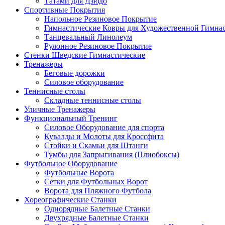
Татами для Дзюдо
Спортивные Покрытия
Напольное Резиновое Покрытие
Гимнастические Ковры для Художественной Гимна
Танцевальный Линолеум
Рулонное Резиновое Покрытие
Стенки Шведские Гимнастические
Тренажеры
Беговые дорожки
Силовое оборудование
Теннисные столы
Складные теннисные столы
Уличные Тренажеры
Функциональный Тренинг
Силовое Оборудование для спорта
Кувалды и Молоты для Кроссфита
Стойки и Скамьи для Штанги
Тумбы для Запрыгивания (Плиобоксы)
Футбольное Оборудование
Футбольные Ворота
Сетки для Футбольных Ворот
Ворота для Пляжного Футбола
Хореографические Станки
Однорядные Балетные Станки
Двухрядные Балетные Станки