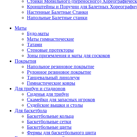
Стойки Мобильного (переносного) Хореографическ
Кронштейны и Поручни для Балетных Хореографич
Настенные Балетные Станки
Напольные Балетные станки
Маты
Будо-маты
Маты гимнастические
Татами
Стеновые протекторы
Зоны приземления и маты для соскоков
Покрытия
Напольное резиновое покрытие
Рулонное резиновое покрытие
Танцевальный линолеум
Гимнастические ковры
Для трибун и стадионов
Сиденья для трибун
Скамейки для запасных игроков
Судейские вышки и столы
Для баскетбола
Баскетбольные кольца
Баскетбольные сетки
Баскетбольные щиты
Фермы для баскетбольного щита